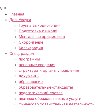
Перейти
к
VIP
содержимому
Главная
Доп. Услуги
Группа выходного дня
Подготовка к школе
Ментальная арифметика
Скорочтение
Каллиграфия
Спец. раздел
программы
основные сведения​
структура и органы управления
документы
образование
образовательные-стандарты
педагогический состав
платные образовательные услуги
финансово хозяйственная деятельность