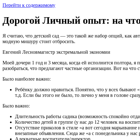
Перейти к содержимому
Дорогой Личный опыт: на что
Я считаю, что детский сад — это такой же набор опций, как а
модную мишуру стоит отбросить.
Евгений Лесновмагистр экстремальной экономии
Моей дочери 1 год и 3 месяца, когда ей исполнится полтора, я
разобраться, что предлагают частные организации. Вот на что 
Было наиболее важно:
Ребёнку должно нравиться. Понятно, что у всех бывают «
т.д. Если бы этого не было, то лично у меня в голове ср
Было важно:
Длительность работы садика (возможность спокойно отдат
Количество детей в группе (у нас до 12 человек на воспи
Отсутствие приколов в стиле «а вот сегодня марьиванне 
внезапные объявления. Сюда же «а с понедельника у нас р
Адекватные воспитатели/директор.