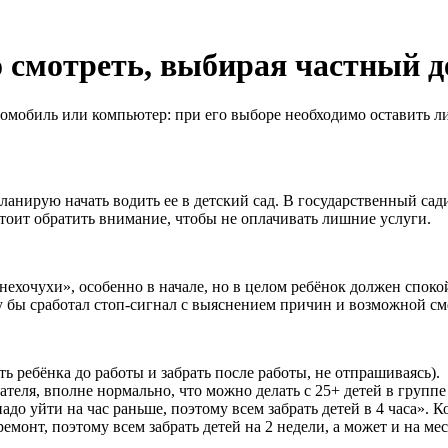
 смотреть, выбирая частный д
втомобиль или компьютер: при его выборе необходимо оставить 
 планирую начать водить ее в детский сад. В государственный с
стоит обратить внимание, чтобы не оплачивать лишние услуги.
нехочухи», особенно в начале, но в целом ребёнок должен спокой
азу бы сработал стоп-сигнал с выяснением причин и возможной см
ь ребёнка до работы и забрать после работы, не отпрашиваясь).
тателя, вполне нормально, что можно делать с 25+ детей в группе
надо уйти на час раньше, поэтому всем забрать детей в 4 часа».
емонт, поэтому всем забрать детей на 2 недели, а может и на мес